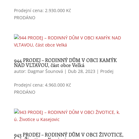
zobrazování
seznamu
Prodejní cena: 2.930.000 Kč
oblíbených
PRODÁNO
výrobků
(schránka),
působení
filtrů,
nákupní
proces a
ukládání
944 PRODEJ – RODINNÝ DŮM V OBCI KAMÝK
nastavení
NAD VLTAVOU, část obce Velká
soukromí.
autor:
Dagmar Šounová
|
Dub 28, 2023
|
Prodej
Prodejní cena: 4.960.000 Kč
Analytické
PRODÁNO
cookies
Analytické
cookies nám
umožňují
měření
výkonu
našeho webu
943 PRODEJ – RODINNÝ DŮM V OBCI ŽIVOTICE,
a našich