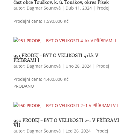
část obce Touškov, k. ú. Touškov, okres Písek
autor:
Dagmar Šounová
|
Dub 11, 2024
|
Prodej
Prodejní cena: 1.590.000 Kč
Technické
cookies
951 PRODEJ – BYT O VELIKOSTI 4+kk V
Technické
PŘÍBRAMI I
cookies jsou
autor:
Dagmar Šounová
|
Úno 28, 2024
|
Prodej
nezbytné
pro správné
Prodejní cena: 4.400.000 Kč
fungování
webu a
PRODÁNO
všech
funkcí, které
nabízí. Jsou
odpovědné
mj. za
950 PRODEJ – BYT O VELIKOSTI 2+1 V PŘÍBRAMI
uchovávání
VII
produktů v
autor:
Dagmar Šounová
|
Led 26, 2024
|
Prodej
košíku,