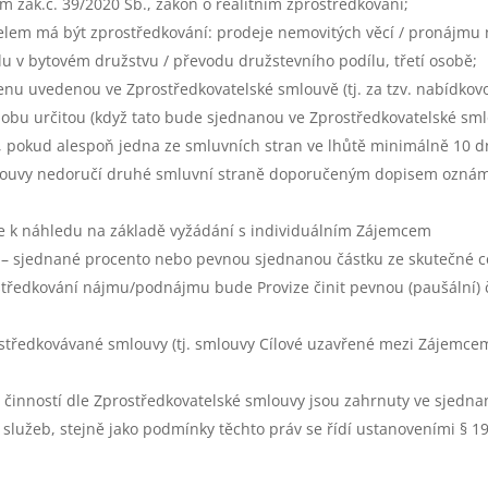
 zák.č. 39/2020 Sb., zákon o realitním zprostředkování;
lem má být zprostředkování: prodeje nemovitých věcí / pronájmu 
lu v bytovém družstvu / převodu družstevního podílu, třetí osobě;
nu uvedenou ve Zprostředkovatelské smlouvě (tj. za tzv. nabídkov
dobu určitou (když tato bude sjednanou ve Zprostředkovatelské sm
o), pokud alespoň jedna ze smluvních stran ve lhůtě minimálně 10
mlouvy nedoručí druhé smluvní straně doporučeným dopisem oznáme
e k náhledu na základě vyžádání s individuálním Zájemcem
tní – sjednané procento nebo pevnou sjednanou částku ze skutečné 
tředkování nájmu/podnájmu bude Provize činit pevnou (paušální) 
ostředkovávané smlouvy (tj. smlouvy Cílové uzavřené mezi Zájemc
 činností dle Zprostředkovatelské smlouvy jsou zahrnuty ve sjednan
lužeb, stejně jako podmínky těchto práv se řídí ustanoveními § 19