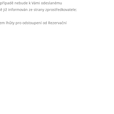
o případě nebude k Vámi odeslanému
ě již informován ze strany zprostředkovatele;
hem lhůty pro odstoupení od Rezervační