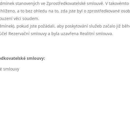
dmínek stanovených ve Zprostředkovatelské smlouvě. V takovémt
hlíženo, a to bez ohledu na to, zda jste byl o zprostředkované osob
ouzení věci soudem.
ínek), pokud jste požádali, aby poskytování služeb začalo již bě
 účel Rezervační smlouvy a byla uzavřena Realitní smlouva.
edkovatelské smlouvy:
ké smlouvy