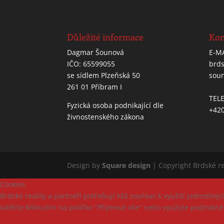
Důležité informace
Kon
Dagmar Šounová
E-M
IČO: 65599055
brds
se sídlem Plzeňská 50
sou
261 01 Příbram I
TEL
Fyzická osoba podnikající dle
+420
živnostenského zákona
Design by
Square design
| Copyright Brdské re
Cookies
Brdské reality a partneři potřebují Váš souhlas k využití jednotl
udělíte kliknutím na políčko "Přijmout vše" nebo využijte podrobn
Nastavení
Přijmout vše