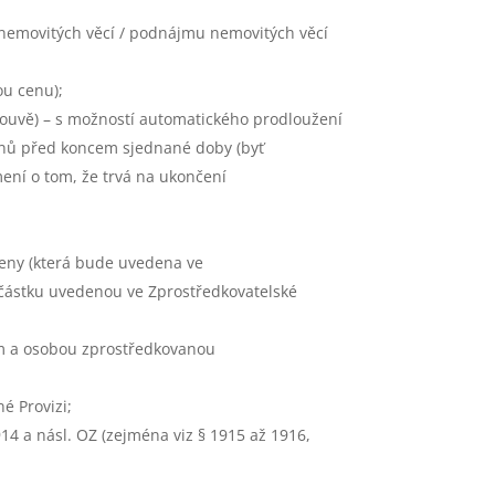
nemovitých věcí / podnájmu nemovitých věcí
ou cenu);
louvě) – s možností automatického prodloužení
 dnů před koncem sjednané doby (byť
ní o tom, že trvá na ukončení
ceny (která bude uvedena ve
částku uvedenou ve Zprostředkovatelské
em a osobou zprostředkovanou
é Provizi;
14 a násl. OZ (zejména viz § 1915 až 1916,