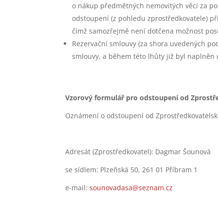
o nákup předmětných nemovitých věcí za po
odstoupení (z pohledu zprostředkovatele) při
čímž samozřejmě není dotčena možnost pos
Rezervační smlouvy (za shora uvedených podm
smlouvy, a během této lhůty již byl naplněn
Vzorový formulář pro odstoupení od Zprostř
Oznámení o odstoupení od Zprostředkovatels
Adresát (Zprostředkovatel): Dagmar Šounová
se sídlem: Plzeňská 50, 261 01 Příbram 1
e-mail:
sounovadasa@seznam.cz