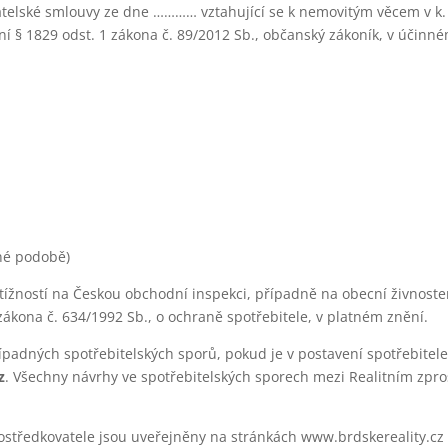
atelské smlouvy ze dne ………… vztahující se k nemovitým věcem v k
ení § 1829 odst. 1 zákona č. 89/2012 Sb., občanský zákoník, v účinn
nné podobě)
tížností na Českou obchodní inspekci, případně na obecní živnoste
ákona č. 634/1992 Sb., o ochraně spotřebitele, v platném znění.
dných spotřebitelských sporů, pokud je v postavení spotřebitele
z
. Všechny návrhy ve spotřebitelských sporech mezi Realitním zpr
ostředkovatele jsou uveřejněny na stránkách www.brdskereality.cz