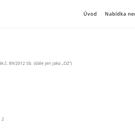
Úvod
Nabídka ne
ák.č. 89/2012 Sb. (dále jen jako „OZ“)
 2