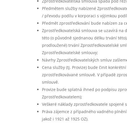
Zprostředkovatelská smlouva spadá pod režim
Předmětem služby nabízené Zprostředkovate
/ převodu podílu v korporaci s výjimkou podí
Předmět zprostředkování bude nabízen za ce
Zprostředkovatelská smlouva se uzavírá na 
této (o původně sjednanou délku trvání tét
prodloužené) trvání Zprostředkovatelské s
Zprostředkovatelské smlouvy;
Návrhy Zprostředkovatelských smluv zašlem
Cena služby (tj. Provize) bude činit konkré
zprostředkovávané smlouvě. V případě zpros
smlouvě.
Provize bude splatná ihned po podpisu zpr
Zprostředkovatelem);
Veškeré náklady zprostředkovatele spojené s
Práva zájemce z případného vadného plnění s
jakož i 1921 až 1925 OZ).