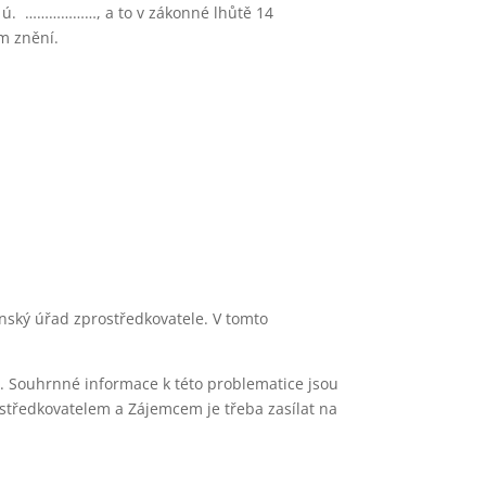
. ú. ………………, a to v zákonné lhůtě 14
ém znění.
nský úřad zprostředkovatele. V tomto
. Souhrnné informace k této problematice jsou
ostředkovatelem a Zájemcem je třeba zasílat na