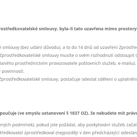
rostředkovatelské smlouvy, byla–li tato uzavřena mimo prostory
é smlouvy (bez udání důvodu), a to do 14 dnů od uzavření Zprostře
 Zprostředkovatelské smlouvy musíte o svém rozhodnutí odstoupit 
laného prostřednictvím provozovatele poštovních služeb, e-mailu)
 povinností.
prostředkovatelské smlouvy, postačuje odeslat sdělení o uplatněn
poučuje (ve smyslu ustanovení § 1837 OZ), že nebudete mít práv
ených podmínek), pokud jste požádal, aby poskytování služeb začal
tředkovatel zprostředkoval (nejpozději v den předcházející odeslá