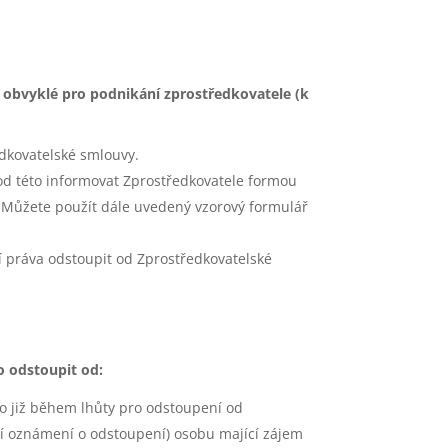
 obvyklé pro podnikání zprostředkovatele (k
dkovatelské smlouvy.
od této informovat Zprostředkovatele formou
. Můžete použít dále uvedený vzorový formulář
í práva odstoupit od Zprostředkovatelské
o odstoupit od:
o již během lhůty pro odstoupení od
ní oznámení o odstoupení) osobu mající zájem