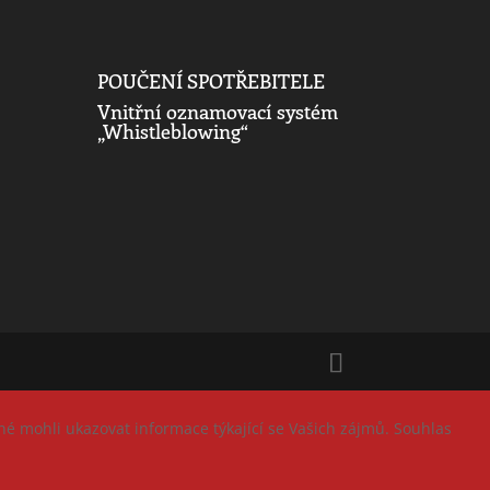
POUČENÍ SPOTŘEBITELE
Vnitřní oznamovací systém
„Whistleblowing“
né mohli ukazovat informace týkající se Vašich zájmů. Souhlas