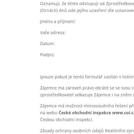
Oznamuji, že tímto odstupuji od Zprostředkov
(čtrnácti) dnů ode jejího uzavření dle ustanov
Jméno a příjmení:
Vaše adresa:
Datum:
Podpis:
(pouze pokud je tento formulář zasílán v listi
Zájemce má zároveň právo obrátit se se svou s
zprostředkovatel odkazuje Zájemce i na znění z
Zájemce má možnost mimosoudního řešení přípa
na webu
České obchodní inspekce www.coi.c
Českou obchodní inspekci.
Zásady ochrany osobních údajů Realitního zpr