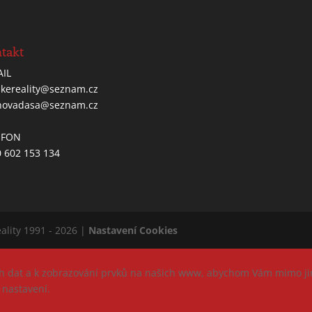
takt
AIL
kereality@seznam.cz
novadasa@seznam.cz
EFON
 602 153 134
ality 1991 - 2026 |
Nastavení Cookies
ivých dat a k zobrazování prvků na našich www, abychom Vám mimo ji
é nastavení.
Přečtěte si naše zásady používání souborů cookie.