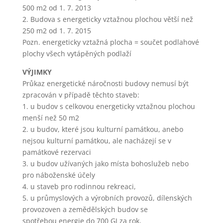
500 m2 od 1. 7. 2013
použití
personalizovaných
2. Budova s energeticky vztažnou plochou větší než
souborů cookie se
250 m2 od 1. 7. 2015
můžeme vyvarovat
Pozn. energeticky vztažná plocha = součet podlahové
vysvětlování
plochy všech vytápěných podlaží
nežádoucích
informací, jako
VÝJIMKY
jsou
Průkaz energetické náročnosti budovy nemusí být
neodpovídající
doporučení
zpracován v případě těchto staveb:
výrobků nebo
1. u budov s celkovou energeticky vztažnou plochou
neužitečné
menší než 50 m2
mimořádné
2. u budov, které jsou kulturní památkou, anebo
nabídky. Navíc
nejsou kulturní památkou, ale nacházejí se v
nám používání
personalizovaných
památkové rezervaci
souborů cookie
3. u budov užívaných jako místa bohoslužeb nebo
umožňuje nabízet
pro náboženské účely
Vám dodatečné
4. u staveb pro rodinnou rekreaci,
funkce, jako
5. u průmyslových a výrobních provozů, dílenských
například
doporučení
provozoven a zemědělských budov se
výrobků
spotřebou energie do 700 GJ za rok,