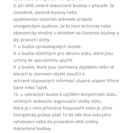
přizpůsobených
6. při větší změně dokončené budovy v případě, že
Vašim potřebám.
stavebník, vlastník budovy nebo
společenství vlastníků jednotek prokáže
energetickým auditem, že to není technicky nebo
Reklamní cookies
ekonomicky vhodné s ohledem na životnost budovy a
Reklamní cookies
používáme my
její provozní účely,
nebo naši partneři,
7. u budov zpravodajských služeb,
abychom Vám
8. u budov důležitých pro obranu státu, které jsou
mohli zobrazit
určeny ke speciálnímu využití,
vhodné obsahy
9. u budov, které jsou stanoveny objektem nebo ve
nebo reklamy jak
na našich
kterých je stanoven objekt sloužící k
stránkách, tak na
ochraně utajovaných informací stupně utajení Přísně
stránkách třetích
tajné nebo Tajné,
subjektů. Díky tomu
10. u vybraných budov k zajištění bezpečnosti státu,
můžeme vytvářet
určených vedoucím organizační složky státu,
profily založené na
Vašich zájmech, tak
která je s nimi příslušná hospodařit nebo je užívá.
zvané
Energetický průkaz platí 10 let ode dne data jeho
pseudonymizované
vyhotovení nebo do provedení větší změny
profily. Na základě
dokončené budovy.
těchto informací