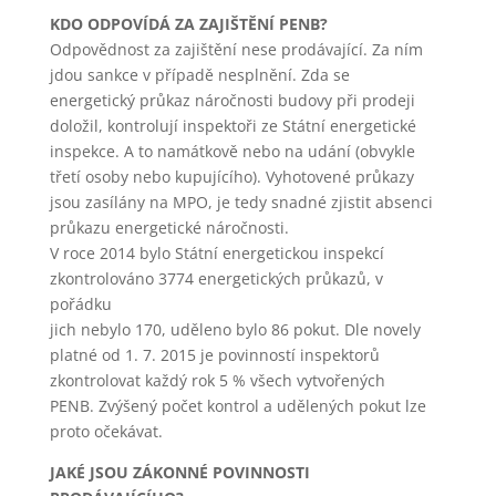
není zpravidla
KDO ODPOVÍDÁ ZA ZAJIŠTĚNÍ PENB?
možná
Odpovědnost za zajištění nese prodávající. Za ním
bezprostřední
identifikace Vaší
jdou sankce v případě nesplnění. Zda se
osoby, protože
energetický průkaz náročnosti budovy při prodeji
jsou používány
doložil, kontrolují inspektoři ze Státní energetické
pouze
inspekce. A to namátkově nebo na udání (obvykle
pseudonymizované
údaje. Pokud
třetí osoby nebo kupujícího). Vyhotovené průkazy
nevyjádříte
jsou zasílány na MPO, je tedy snadné zjistit absenci
souhlas, nebudete
průkazu energetické náročnosti.
příjemcem obsahů
V roce 2014 bylo Státní energetickou inspekcí
a reklam
zkontrolováno 3774 energetických průkazů, v
přizpůsobených
Vašim zájmům.
pořádku
jich nebylo 170, uděleno bylo 86 pokut. Dle novely
platné od 1. 7. 2015 je povinností inspektorů
zkontrolovat každý rok 5 % všech vytvořených
PENB. Zvýšený počet kontrol a udělených pokut lze
proto očekávat.
JAKÉ JSOU ZÁKONNÉ POVINNOSTI