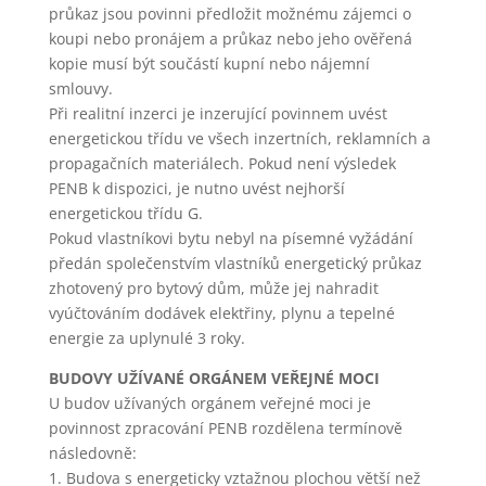
průkaz jsou povinni předložit možnému zájemci o
analytických
koupi nebo pronájem a průkaz nebo jeho ověřená
cookies ve
vztahu k Vaší
kopie musí být součástí kupní nebo nájemní
návštěvě,
smlouvy.
ztrácíme
Při realitní inzerci je inzerující povinnem uvést
možnost
energetickou třídu ve všech inzertních, reklamních a
analýzy
propagačních materiálech. Pokud není výsledek
výkonu a
optimalizace
PENB k dispozici, je nutno uvést nejhorší
našich
energetickou třídu G.
opatření.
Pokud vlastníkovi bytu nebyl na písemné vyžádání
předán společenstvím vlastníků energetický průkaz
zhotovený pro bytový dům, může jej nahradit
Personalizované
vyúčtováním dodávek elektřiny, plynu a tepelné
soubory cookies
energie za uplynulé 3 roky.
Používáme rovněž
soubory cookie a
BUDOVY UŽÍVANÉ ORGÁNEM VEŘEJNÉ MOCI
další technologie,
abychom
U budov užívaných orgánem veřejné moci je
přizpůsobili náš
povinnost zpracování PENB rozdělena termínově
obchod potřebám
následovně:
a zájmům našich
1. Budova s energeticky vztažnou plochou větší než
zákazníků. Díky