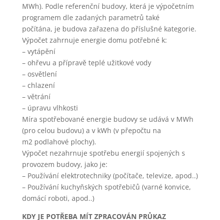
MWh). Podle referenční budovy, která je výpočetním
programem dle zadaných parametrů také
počítána, je budova zařazena do příslušné kategorie.
Výpočet zahrnuje energie domu potřebné k:
– vytápění
– ohřevu a přípravě teplé užitkové vody
– osvětlení
Technické
cookies
– chlazení
Technické
– větrání
cookies jsou
– úpravu vlhkosti
nezbytné
Míra spotřebované energie budovy se udává v MWh
pro správné
(pro celou budovu) a v kWh (v přepočtu na
fungování
webu a
m2 podlahové plochy).
všech
Výpočet nezahrnuje spotřebu energií spojených s
funkcí, které
provozem budovy, jako je:
nabízí. Jsou
– Používání elektrotechniky (počítače, televize, apod..)
odpovědné
– Používání kuchyňských spotřebičů (varné konvice,
mj. za
uchovávání
domácí roboti, apod..)
produktů v
košíku,
KDY JE POTŘEBA MÍT ZPRACOVÁN PRŮKAZ