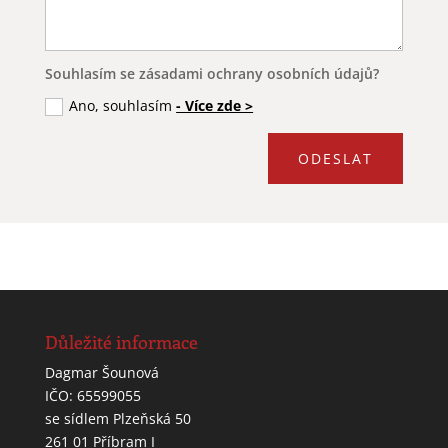
Souhlasím se zásadami ochrany osobních údajů?
Ano, souhlasím
- Více zde >
ODESLAT
Důležité informace
Dagmar Šounová
IČO: 65599055
se sídlem Plzeňská 50
261 01 Příbram I