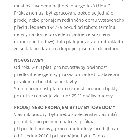
reklamních
musí být uvedena nejhorší energetická třída G.
kampaní.
Průkaz nemusí být zpracován, pokud se jedná o
Jejich pomocí
prodej nebo pronájem rodinného domu vystaveného
určujeme
počet návštěv
před 1. lednem 1947 (a pokud od tohoto termínu
a zdroje
nebyly na domě provedeny žádné větší změny
návštěv
dokončené budovy), toto platí pouze za předpokladu,
našich
že se tak prodávající a kupující písemně dohodnou.
internetových
stránek. Data
NOVOSTAVBY
získaná
Od roku 2013 platí pro novostavby povinnost
pomocí těchto
cookies
předložit energetický průkaz při žádosti o stavební
zpracováváme
povolení nebo ohlášení stavby.
souhrnně,
Stejná povinnost platí pro rekonstruované objekty –
bez použití
pokud se renovuje více než 25 % obálky budovy.
identifikátorů,
které ukazují
PRODEJ NEBO PRONÁJEM BYTU/ BYTOVÉ DOMY
na konkrétní
Vlastník budovy, bytu nebo společenství vlastníků
uživatele
našeho webu.
jednotek jsou povinni opatřit si průkaz
Pokud
při prodeji budovy, pronájmu budovy, prodeji bytu,
vypnete
od 1. ledna 2016 i při pronájmu bytu. Tento
používání