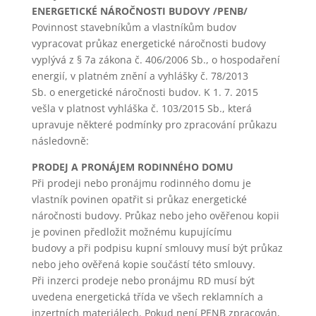
zobrazování
ENERGETICKÉ NÁROČNOSTI BUDOVY /PENB/
seznamu
Povinnost stavebníkům a vlastníkům budov
oblíbených
vypracovat průkaz energetické náročnosti budovy
výrobků
vyplývá z § 7a zákona č. 406/2006 Sb., o hospodaření
(schránka),
působení
energií, v platném znění a vyhlášky č. 78/2013
filtrů,
Sb. o energetické náročnosti budov. K 1. 7. 2015
nákupní
vešla v platnost vyhláška č. 103/2015 Sb., která
proces a
upravuje některé podmínky pro zpracování průkazu
ukládání
následovně:
nastavení
soukromí.
PRODEJ A PRONÁJEM RODINNÉHO DOMU
Při prodeji nebo pronájmu rodinného domu je
vlastník povinen opatřit si průkaz energetické
Analytické
cookies
náročnosti budovy. Průkaz nebo jeho ověřenou kopii
Analytické
je povinen předložit možnému kupujícímu
cookies nám
budovy a při podpisu kupní smlouvy musí být průkaz
umožňují
nebo jeho ověřená kopie součástí této smlouvy.
měření
Při inzerci prodeje nebo pronájmu RD musí být
výkonu
našeho webu
uvedena energetická třída ve všech reklamních a
a našich
inzertních materiálech. Pokud není PENB zpracován,